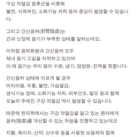
구강 작열감 증후군을 비롯해
불면, 식욕부진, 소화기능 저하 등의 증상이 발생할 수 있습니
다.
그리고 간신음허(肝腎陰虛)는
간과 신장에 음기가 부족한 상태를 말하는데요,
이처럼 음허화왕과 간신음허 모두
체내 음기 고갈을 지적하고 있으며
이 때 음기는 우리 몸의 수분, 냉기, 영양분, 진액을 뜻합니다.
간신음허 상태에 이르게 될 경우
어지러움, 두통, 불면, 가슴열감,
생식기능 장애, 소화기능 저하, 피부건조, 탈모 등과 함께
오늘의 주제인 구강 작열감 역시 발생할 수 있습니다.
때문에 한의학에서는 구강 작열감을 앓고 있는 환자에게
음허(陰虛)를 개선할 수 있는 처방을 진행하고 있는데요
지황, 육미자, 산약, 산수유 등을 사용한 보음제와 함께