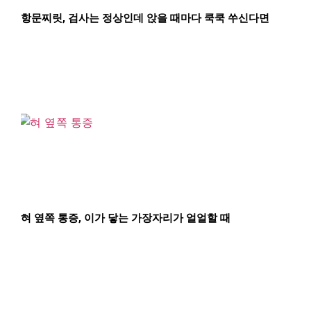
항문찌릿, 검사는 정상인데 앉을 때마다 쿡쿡 쑤신다면
혀 옆쪽 통증, 이가 닿는 가장자리가 얼얼할 때