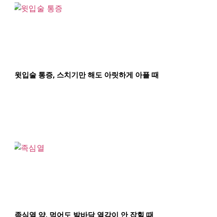
윗입술 통증, 스치기만 해도 아릿하게 아플 때
족심열 약, 먹어도 발바닥 열감이 안 잡힐 때