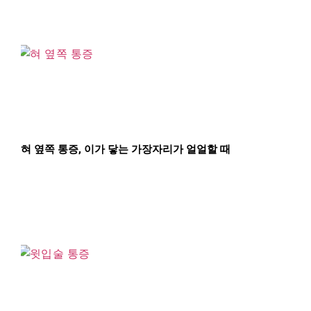
혀 옆쪽 통증, 이가 닿는 가장자리가 얼얼할 때