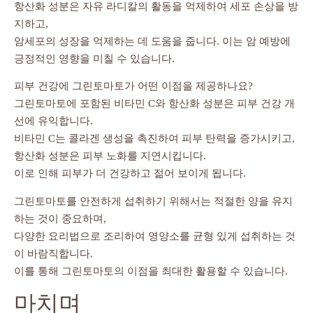
항산화 성분은 자유 라디칼의 활동을 억제하여 세포 손상을 방
지하고,
암세포의 성장을 억제하는 데 도움을 줍니다. 이는 암 예방에
긍정적인 영향을 미칠 수 있습니다.
피부 건강에 그린토마토가 어떤 이점을 제공하나요?
그린토마토에 포함된 비타민 C와 항산화 성분은 피부 건강 개
선에 유익합니다.
비타민 C는 콜라겐 생성을 촉진하여 피부 탄력을 증가시키고,
항산화 성분은 피부 노화를 지연시킵니다.
이로 인해 피부가 더 건강하고 젊어 보이게 됩니다.
그린토마토를 안전하게 섭취하기 위해서는 적절한 양을 유지
하는 것이 중요하며,
다양한 요리법으로 조리하여 영양소를 균형 있게 섭취하는 것
이 바람직합니다.
이를 통해 그린토마토의 이점을 최대한 활용할 수 있습니다.
마치며