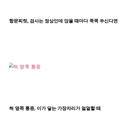
항문찌릿, 검사는 정상인데 앉을 때마다 쿡쿡 쑤신다면
혀 옆쪽 통증, 이가 닿는 가장자리가 얼얼할 때