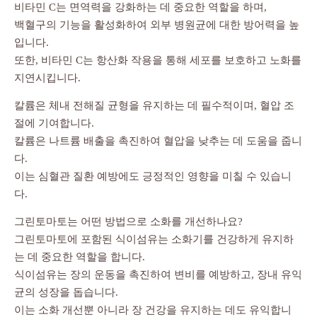
비타민 C는 면역력을 강화하는 데 중요한 역할을 하며,
백혈구의 기능을 활성화하여 외부 병원균에 대한 방어력을 높
입니다.
또한, 비타민 C는 항산화 작용을 통해 세포를 보호하고 노화를
지연시킵니다.
칼륨은 체내 전해질 균형을 유지하는 데 필수적이며, 혈압 조
절에 기여합니다.
칼륨은 나트륨 배출을 촉진하여 혈압을 낮추는 데 도움을 줍니
다.
이는 심혈관 질환 예방에도 긍정적인 영향을 미칠 수 있습니
다.
그린토마토는 어떤 방법으로 소화를 개선하나요?
그린토마토에 포함된 식이섬유는 소화기를 건강하게 유지하
는 데 중요한 역할을 합니다.
식이섬유는 장의 운동을 촉진하여 변비를 예방하고, 장내 유익
균의 성장을 돕습니다.
이는 소화 개선뿐 아니라 장 건강을 유지하는 데도 유익합니