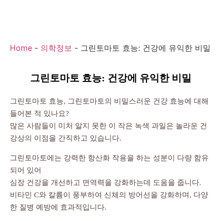
Home
-
의학정보
-
그린토마토 효능: 건강에 유익한 비밀
그린토마토 효능: 건강에 유익한 비밀
그린토마토 효능, 그린토마토의 비밀스러운 건강 효능에 대해
들어본 적 있나요?
많은 사람들이 미처 알지 못한 이 작은 녹색 과일은 놀라운 건
강상의 이점을 간직하고 있습니다.
그린토마토에는 강력한 항산화 작용을 하는 성분이 다량 함유
되어 있어
심장 건강을 개선하고 면역력을 강화하는데 도움을 줍니다.
비타민 C와 칼륨이 풍부하여 신체의 방어선을 강화하며, 다양
한 질병 예방에 효과적입니다.