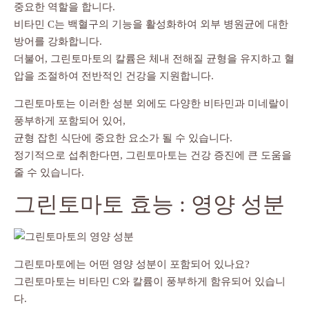
중요한 역할을 합니다.
비타민 C는 백혈구의 기능을 활성화하여 외부 병원균에 대한
방어를 강화합니다.
더불어, 그린토마토의 칼륨은 체내 전해질 균형을 유지하고 혈
압을 조절하여 전반적인 건강을 지원합니다.
그린토마토는 이러한 성분 외에도 다양한 비타민과 미네랄이
풍부하게 포함되어 있어,
균형 잡힌 식단에 중요한 요소가 될 수 있습니다.
정기적으로 섭취한다면, 그린토마토는 건강 증진에 큰 도움을
줄 수 있습니다.
그린토마토 효능 : 영양 성분
그린토마토에는 어떤 영양 성분이 포함되어 있나요?
그린토마토는 비타민 C와 칼륨이 풍부하게 함유되어 있습니
다.