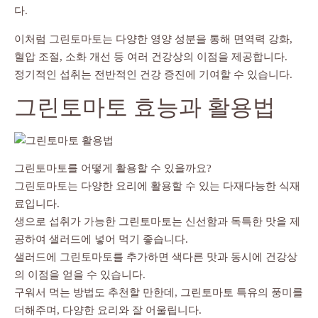
다.
이처럼 그린토마토는 다양한 영양 성분을 통해 면역력 강화,
혈압 조절, 소화 개선 등 여러 건강상의 이점을 제공합니다.
정기적인 섭취는 전반적인 건강 증진에 기여할 수 있습니다.
그린토마토 효능과 활용법
그린토마토를 어떻게 활용할 수 있을까요?
그린토마토는 다양한 요리에 활용할 수 있는 다재다능한 식재
료입니다.
생으로 섭취가 가능한 그린토마토는 신선함과 독특한 맛을 제
공하여 샐러드에 넣어 먹기 좋습니다.
샐러드에 그린토마토를 추가하면 색다른 맛과 동시에 건강상
의 이점을 얻을 수 있습니다.
구워서 먹는 방법도 추천할 만한데, 그린토마토 특유의 풍미를
더해주며, 다양한 요리와 잘 어울립니다.