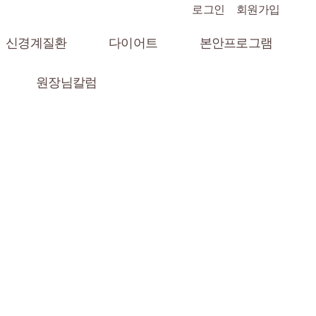
로그인
회원가입
신경계질환
다이어트
본안프로그램
원장님칼럼