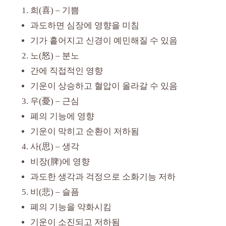
희(喜) – 기쁨
과도하면 심장에 영향을 미침
기가 흩어지고 신경이 예민해질 수 있음
노(怒) – 분노
간에 직접적인 영향
기운이 상승하고 혈압이 올라갈 수 있음
우(憂) – 근심
폐의 기능에 영향
기운이 막히고 순환이 저하됨
사(思) – 생각
비장(脾)에 영향
과도한 생각과 걱정으로 소화기능 저하
비(悲) – 슬픔
폐의 기능을 약화시킴
기운이 소진되고 저하됨