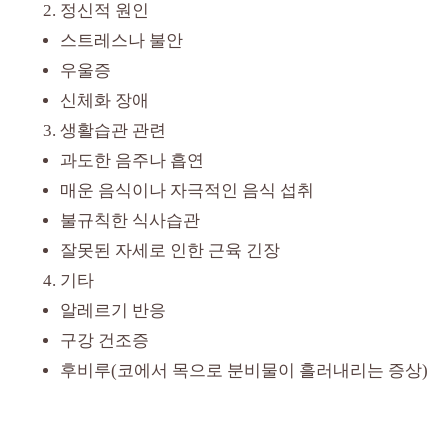
정신적 원인
스트레스나 불안
우울증
신체화 장애
생활습관 관련
과도한 음주나 흡연
매운 음식이나 자극적인 음식 섭취
불규칙한 식사습관
잘못된 자세로 인한 근육 긴장
기타
알레르기 반응
구강 건조증
후비루(코에서 목으로 분비물이 흘러내리는 증상)