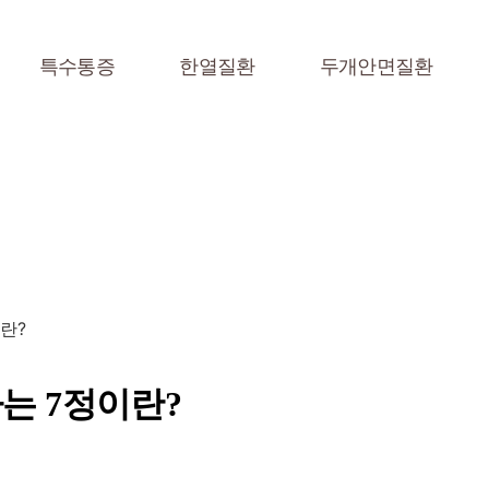
특수통증
한열질환
두개안면질환
란?
는 7정이란?