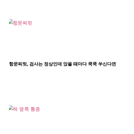
항문찌릿, 검사는 정상인데 앉을 때마다 쿡쿡 쑤신다면