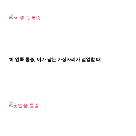
혀 옆쪽 통증, 이가 닿는 가장자리가 얼얼할 때