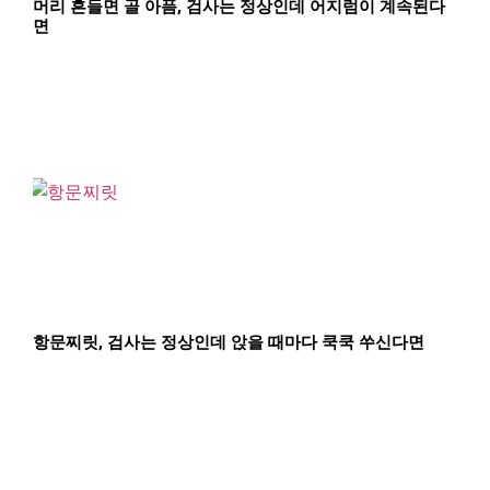
머리 흔들면 골 아픔, 검사는 정상인데 어지럼이 계속된다
면
항문찌릿, 검사는 정상인데 앉을 때마다 쿡쿡 쑤신다면