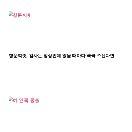
항문찌릿, 검사는 정상인데 앉을 때마다 쿡쿡 쑤신다면