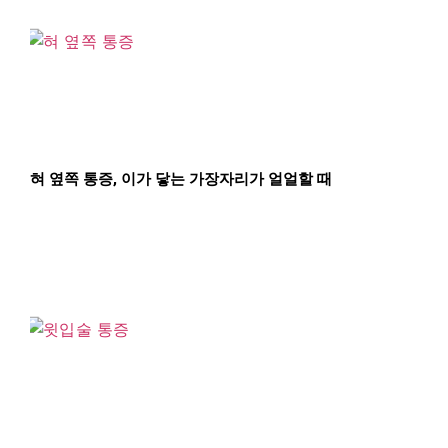
혀 옆쪽 통증, 이가 닿는 가장자리가 얼얼할 때