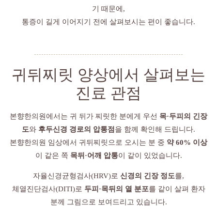
기 때문에,
통증이 길게 이어지기 전에 살펴보시는 편이 좋습니다.
귀뒤찌릿 양상에서 살펴보는
진료 관점
본향한의원에서는 귀 뒤가 찌릿한 분에게 우선
목·두피의 긴장
도
와
후두신경 경로의 압통점
을 함께 확인해 드립니다.
본향한의원 임상에서 귀뒤찌릿으로 오시는 분 중
약 60% 이상
이 같은 쪽
목뒤·어깨 압통
이 같이 있었습니다.
자율신경균형검사(HRV)로
신경의 긴장 정도
를,
체열진단검사(DITI)로
두피·목뒤의 열 분포
를 같이 살펴 환자
분께 그림으로 보여드리고 있습니다.