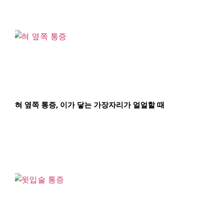
혀 옆쪽 통증, 이가 닿는 가장자리가 얼얼할 때