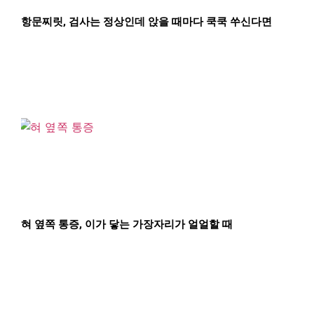
항문찌릿, 검사는 정상인데 앉을 때마다 쿡쿡 쑤신다면
혀 옆쪽 통증, 이가 닿는 가장자리가 얼얼할 때