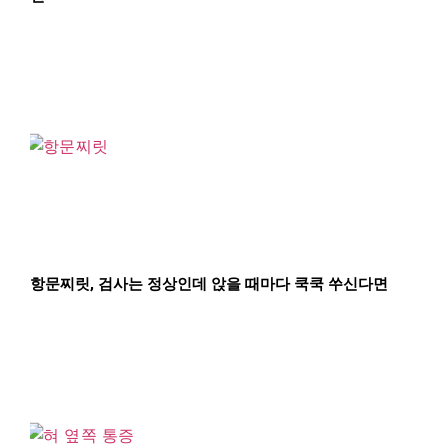
항문찌릿, 검사는 정상인데 앉을 때마다 쿡쿡 쑤신다면