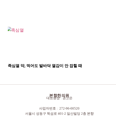
족심열 약, 먹어도 발바닥 열감이 안 잡힐 때
본향한의원
대표원장 : 권고은
사업자번호 : 272-96-00520
서울시 성동구 뚝섬로 401-2 일산빌딩 2층 본향