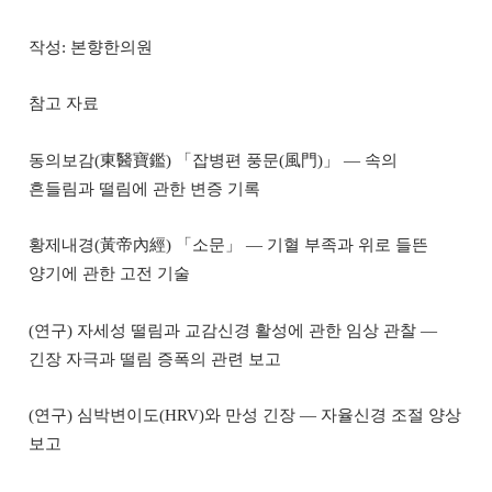
작성: 본향한의원
참고 자료
동의보감(東醫寶鑑) 「잡병편 풍문(風門)」 — 속의
흔들림과 떨림에 관한 변증 기록
황제내경(黃帝內經) 「소문」 — 기혈 부족과 위로 들뜬
양기에 관한 고전 기술
(연구) 자세성 떨림과 교감신경 활성에 관한 임상 관찰 —
긴장 자극과 떨림 증폭의 관련 보고
(연구) 심박변이도(HRV)와 만성 긴장 — 자율신경 조절 양상
보고