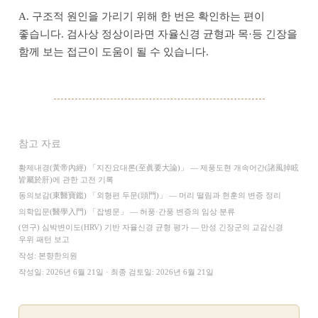
A. 구조적 원인을 가리기 위해 한 번은 확인하는 편이
좋습니다. 검사상 정상이라면 자율신경 균형과 목·등 긴장을
함께 보는 접근이 도움이 될 수 있습니다.
참고 자료
황제내경(黃帝內經) 「지진요대론(至眞要大論)」 — 제풍도현 개속어간(諸風掉眩
皆屬於肝)에 관한 고전 기록
동의보감(東醫寶鑑) 「외형편 두문(頭門)」 — 머리 떨림과 현훈의 변증 정리
의학입문(醫學入門) 「잡병문」 — 허풍·간풍 변증의 임상 분류
(연구) 심박변이도(HRV) 기반 자율신경 균형 평가 — 만성 긴장군의 교감신경
우위 패턴 보고
작성: 본향한의원
작성일: 2026년 6월 21일 · 최종 검토일: 2026년 6월 21일