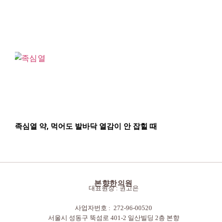
족심열 약, 먹어도 발바닥 열감이 안 잡힐 때
본향한의원
대표원장 : 권고은
사업자번호 : 272-96-00520
서울시 성동구 뚝섬로 401-2 일산빌딩 2층 본향