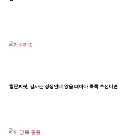
항문찌릿, 검사는 정상인데 앉을 때마다 쿡쿡 쑤신다면