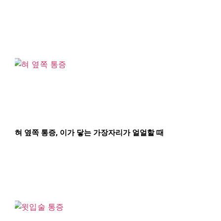
혀 옆쪽 통증, 이가 닿는 가장자리가 얼얼할 때