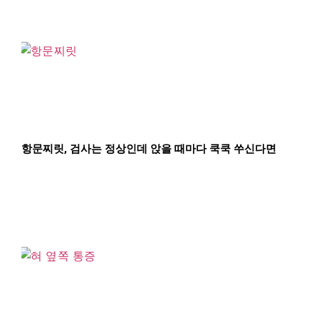
항문찌릿, 검사는 정상인데 앉을 때마다 쿡쿡 쑤신다면