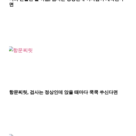
면
항문찌릿, 검사는 정상인데 앉을 때마다 쿡쿡 쑤신다면