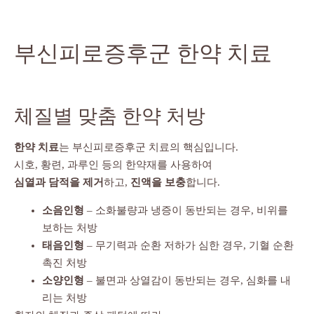
부신피로증후군 한약 치료
체질별 맞춤 한약 처방
한약 치료
는 부신피로증후군 치료의 핵심입니다.
시호, 황련, 과루인 등의 한약재를 사용하여
심열과 담적을 제거
하고,
진액을 보충
합니다.
소음인형
– 소화불량과 냉증이 동반되는 경우, 비위를
보하는 처방
태음인형
– 무기력과 순환 저하가 심한 경우, 기혈 순환
촉진 처방
소양인형
– 불면과 상열감이 동반되는 경우, 심화를 내
리는 처방