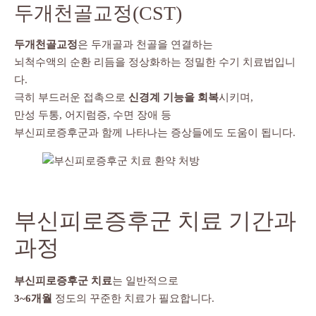
두개천골교정(CST)
두개천골교정
은 두개골과 천골을 연결하는
뇌척수액의 순환 리듬을 정상화하는 정밀한 수기 치료법입니
다.
극히 부드러운 접촉으로
신경계 기능을 회복
시키며,
만성 두통, 어지럼증, 수면 장애 등
부신피로증후군과 함께 나타나는 증상들에도 도움이 됩니다.
부신피로증후군 치료 기간과
과정
부신피로증후군 치료
는 일반적으로
3~6개월
정도의 꾸준한 치료가 필요합니다.