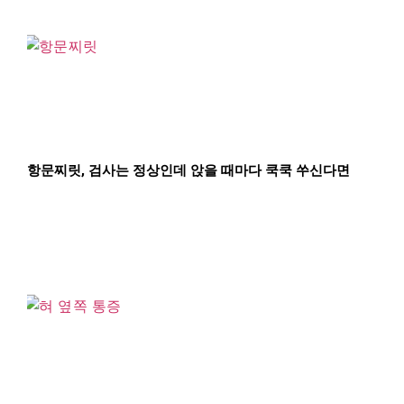
항문찌릿, 검사는 정상인데 앉을 때마다 쿡쿡 쑤신다면