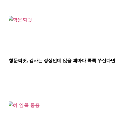
항문찌릿, 검사는 정상인데 앉을 때마다 쿡쿡 쑤신다면