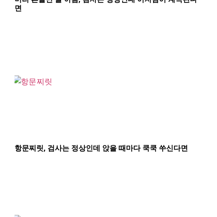
면
항문찌릿, 검사는 정상인데 앉을 때마다 쿡쿡 쑤신다면