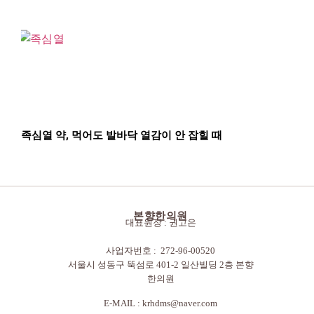
족심열 약, 먹어도 발바닥 열감이 안 잡힐 때
본향한의원
대표원장 : 권고은
사업자번호 : 272-96-00520
서울시 성동구 뚝섬로 401-2 일산빌딩 2층 본향
한의원
E-MAIL :
krhdms@naver.com