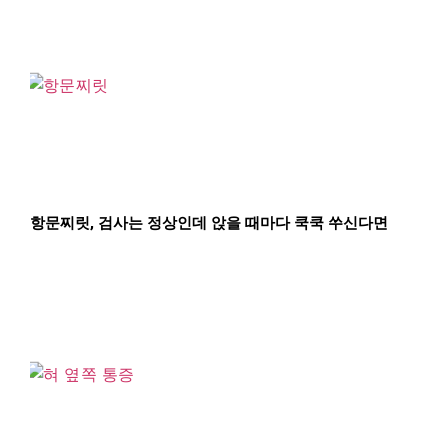
항문찌릿, 검사는 정상인데 앉을 때마다 쿡쿡 쑤신다면