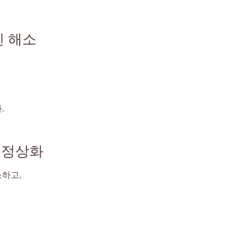
진 해소
.
 정상화
하고,