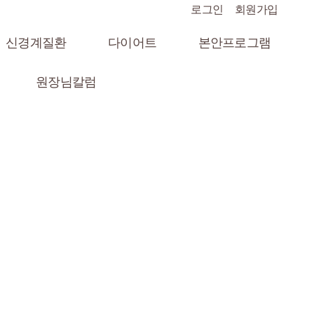
로그인
회원가입
신경계질환
다이어트
본안프로그램
원장님칼럼