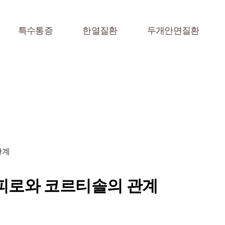
특수통증
한열질환
두개안면질환
관계
신피로와 코르티솔의 관계