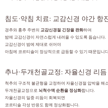
침도·약침 치료: 교감신경 야간 항
경추와 흉추 주변의
교감신경절 긴장을 완화
하여
밤에 교감신경이 자연스럽게 내려올 수 있도록 돕습니다.
교감신경이 밤에 제대로 쉬어야
아침에 코르티솔이 정상적으로 급등할 수 있기 때문입니다
추나·두개천골교정: 자율신경 리듬
척추의 구조적 불균형을 교정하여 자율신경절 압박을 해소
두개천골교정으로
뇌척수액 순환을 정상화
합니다.
자율신경의 일중 리듬이 회복되면
코르티솔 각성 반응도 함께 정상화됩니다.