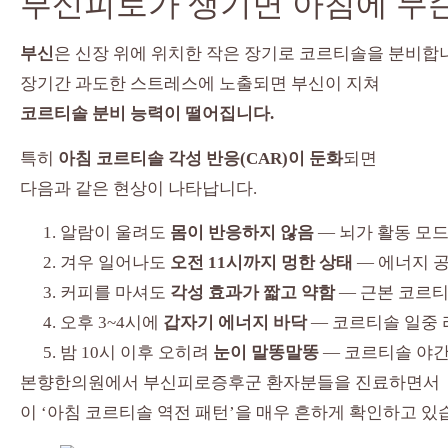
부신피로가 생기면 아침에 무슨
부신
은 신장 위에 위치한 작은 장기로 코르티솔을 분비합
장기간 과도한 스트레스에 노출되면 부신이 지쳐
코르티솔 분비 능력이 떨어집니다.
특히
아침 코르티솔 각성 반응(CAR)이 둔화
되면
다음과 같은 현상이 나타납니다.
알람이 울려도
몸이 반응하지 않음
— 뇌가 활동 모
겨우 일어나도
오전 11시까지 멍한 상태
— 에너지 
커피를 마셔도
각성 효과가 짧고 약함
— 근본 코르티
오후 3~4시에
갑자기 에너지 바닥
— 코르티솔 일중 
밤 10시 이후 오히려
눈이 말똥말똥
— 코르티솔 야간
본향한의원에서 부신피로증후군 환자분들을 진료하면서
이 ‘아침 코르티솔 역전 패턴’을 매우 흔하게 확인하고 있