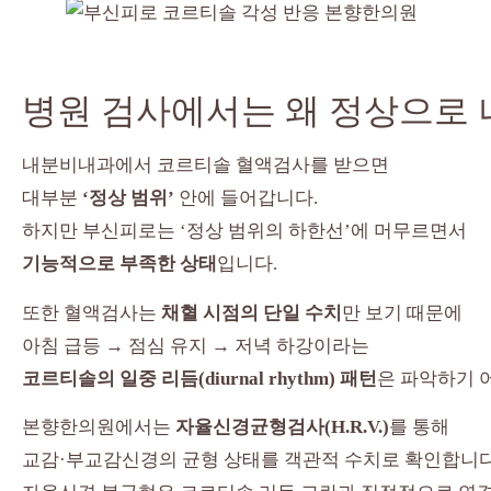
병원 검사에서는 왜 정상으로 
내분비내과에서 코르티솔 혈액검사를 받으면
대부분
‘정상 범위’
안에 들어갑니다.
하지만 부신피로는 ‘정상 범위의 하한선’에 머무르면서
기능적으로 부족한 상태
입니다.
또한 혈액검사는
채혈 시점의 단일 수치
만 보기 때문에
아침 급등 → 점심 유지 → 저녁 하강이라는
코르티솔의 일중 리듬(diurnal rhythm) 패턴
은 파악하기 
본향한의원에서는
자율신경균형검사(H.R.V.)
를 통해
교감·부교감신경의 균형 상태를 객관적 수치로 확인합니다