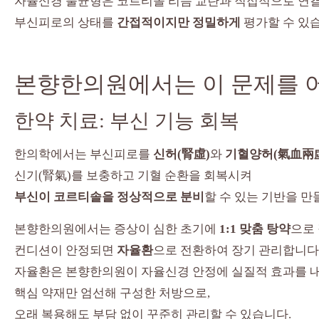
자율신경 불균형은 코르티솔 리듬 교란과 직접적으로 연
부신피로의 상태를
간접적이지만 정밀하게
평가할 수 있
본향한의원에서는 이 문제를 
한약 치료: 부신 기능 회복
한의학에서는 부신피로를
신허(腎虛)
와
기혈양허(氣血兩
신기(腎氣)를 보충하고 기혈 순환을 회복시켜
부신이 코르티솔을 정상적으로 분비
할 수 있는 기반을 만
본향한의원에서는 증상이 심한 초기에
1:1 맞춤 탕약
으로
컨디션이 안정되면
자율환
으로 전환하여 장기 관리합니다
자율환은 본향한의원이 자율신경 안정에 실질적 효과를 
핵심 약재만 엄선해 구성한 처방으로,
오래 복용해도 부담 없이 꾸준히 관리할 수 있습니다.