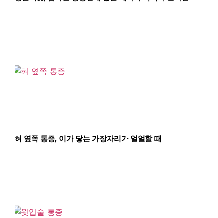
혀 옆쪽 통증, 이가 닿는 가장자리가 얼얼할 때