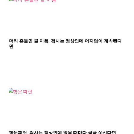
머리 흔들면 골 아픔, 검사는 정상인데 어지럼이 계속된다
면
항문찌릿, 검사는 정상인데 앉을 때마다 쿡쿡 쑤신다면