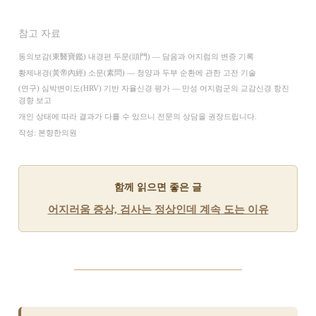
참고 자료
동의보감(東醫寶鑑) 내경편 두문(頭門) — 담음과 어지럼의 변증 기록
황제내경(黃帝內經) 소문(素問) — 청양과 두부 순환에 관한 고전 기술
(연구) 심박변이도(HRV) 기반 자율신경 평가 — 만성 어지럼군의 교감신경 항진
경향 보고
개인 상태에 따라 결과가 다를 수 있으니 전문의 상담을 권장드립니다.
작성: 본향한의원
함께 읽으면 좋은 글
어지러움 증상, 검사는 정상인데 계속 도는 이유