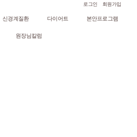
로그인
회원가입
신경계질환
다이어트
본안프로그램
원장님칼럼