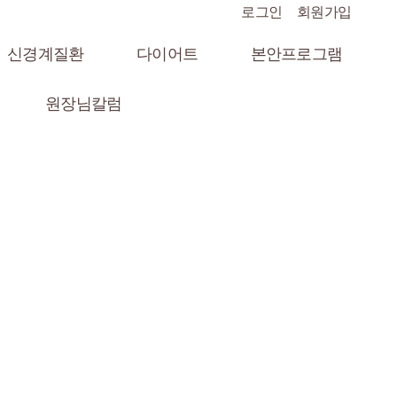
로그인
회원가입
신경계질환
다이어트
본안프로그램
원장님칼럼