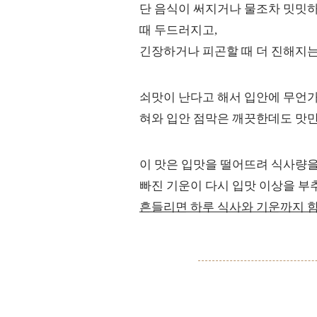
단 음식이 써지거나 물조차 밋밋
때 두드러지고,
긴장하거나 피곤할 때 더 진해지는
쇠맛이 난다고 해서 입안에 무언가
혀와 입안 점막은 깨끗한데도 맛만
이 맛은 입맛을 떨어뜨려 식사량을
빠진 기운이 다시 입맛 이상을 
흔들리면 하루 식사와 기운까지 