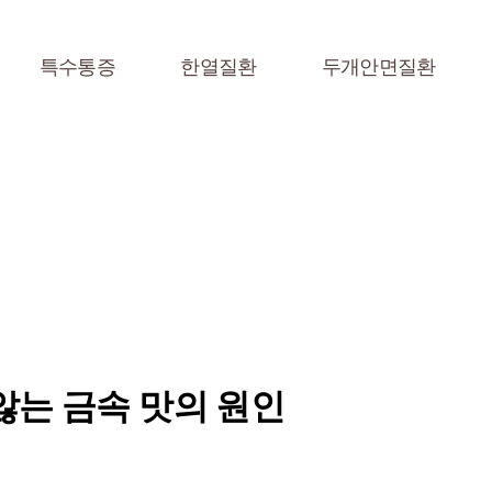
특수통증
한열질환
두개안면질환
않는 금속 맛의 원인