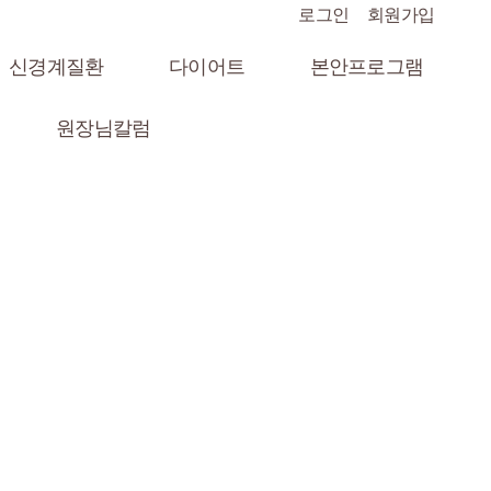
로그인
회원가입
신경계질환
다이어트
본안프로그램
원장님칼럼