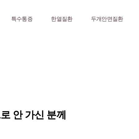
특수통증
한열질환
두개안면질환
로 안 가신 분께