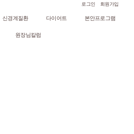
로그인
회원가입
신경계질환
다이어트
본안프로그램
원장님칼럼