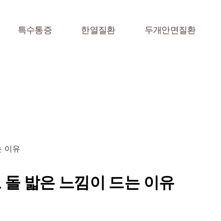
특수통증
한열질환
두개안면질환
는 이유
 돌 밟은 느낌이 드는 이유