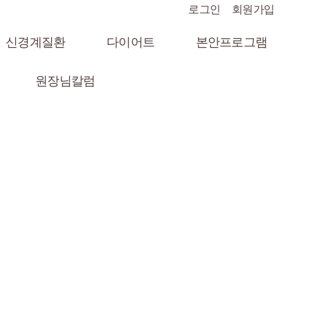
로그인
회원가입
신경계질환
다이어트
본안프로그램
원장님칼럼