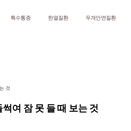
특수통증
한열질환
두개안면질환
는 것
썩여 잠 못 들 때 보는 것