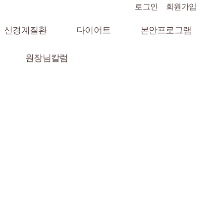
로그인
회원가입
신경계질환
다이어트
본안프로그램
원장님칼럼