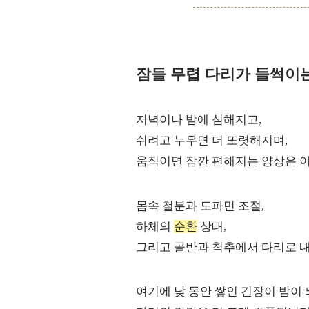
잠들 무렵 다리가 들썩이
저녁이나 밤에 심해지고,
쉬려고 누우면 더 또렷해지며,
움직이면 잠깐 편해지는 양상은 이
몸속 철분과 도파민 조절,
하체의
순환
상태,
그리고 골반과 척추에서 다리로 내
여기에 낮 동안 쌓인 긴장이 밤이