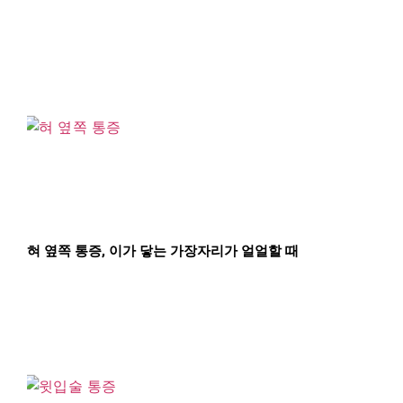
혀 옆쪽 통증, 이가 닿는 가장자리가 얼얼할 때