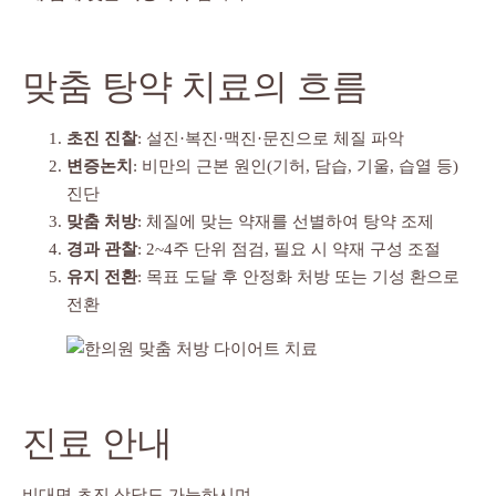
맞춤 탕약 치료의 흐름
초진 진찰
: 설진·복진·맥진·문진으로 체질 파악
변증논치
: 비만의 근본 원인(기허, 담습, 기울, 습열 등)
진단
맞춤 처방
: 체질에 맞는 약재를 선별하여 탕약 조제
경과 관찰
: 2~4주 단위 점검, 필요 시 약재 구성 조절
유지 전환
: 목표 도달 후 안정화 처방 또는 기성 환으로
전환
진료 안내
비대면 초진 상담도 가능하시며,