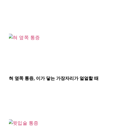
혀 옆쪽 통증, 이가 닿는 가장자리가 얼얼할 때