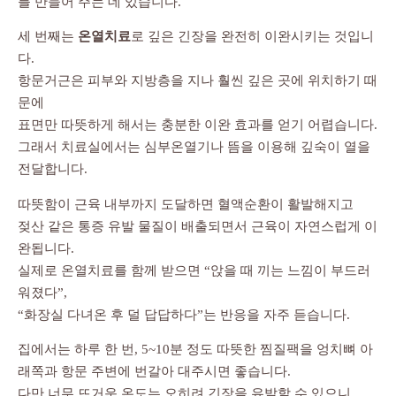
를 만들어 주는 데 있습니다.
세 번째는
온열치료
로 깊은 긴장을 완전히 이완시키는 것입니
다.
항문거근은 피부와 지방층을 지나 훨씬 깊은 곳에 위치하기 때
문에
표면만 따뜻하게 해서는 충분한 이완 효과를 얻기 어렵습니다.
그래서 치료실에서는 심부온열기나 뜸을 이용해 깊숙이 열을
전달합니다.
따뜻함이 근육 내부까지 도달하면 혈액순환이 활발해지고
젖산 같은 통증 유발 물질이 배출되면서 근육이 자연스럽게 이
완됩니다.
실제로 온열치료를 함께 받으면 “앉을 때 끼는 느낌이 부드러
워졌다”,
“화장실 다녀온 후 덜 답답하다”는 반응을 자주 듣습니다.
집에서는 하루 한 번, 5~10분 정도 따뜻한 찜질팩을 엉치뼈 아
래쪽과 항문 주변에 번갈아 대주시면 좋습니다.
다만 너무 뜨거운 온도는 오히려 긴장을 유발할 수 있으니,