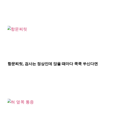
항문찌릿, 검사는 정상인데 앉을 때마다 쿡쿡 쑤신다면