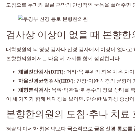
도침으로 두피와 얼굴 근막의 만성적인 굳음을 풀어주면 
검사상 이상이 없을 때 본향한
대학병원의 뇌 영상 검사나 신경 검사에서 이상이 없다고 
본향한의원에서는 다음 세 가지를 함께 점검합니다.
체열진단검사(DITI)
: 머리·목 부위의 좌우 체온 차
자율신경균형검사(HRV)
: 긴장·이완 신경의 균형이
체형분석검사
: 목뼈·턱관절·뒤통수의 정렬 상태를 
이 세 가지가 함께 비대칭을 보이면, 단순한 일과성 증상이
본향한의원의 도침·추나 치료
혀끝의 미세한 휨은 약보다
국소적으로 굳은 신경 통로를 