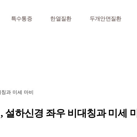
특수통증
한열질환
두개안면질환
대칭과 미세 마비
, 설하신경 좌우 비대칭과 미세 