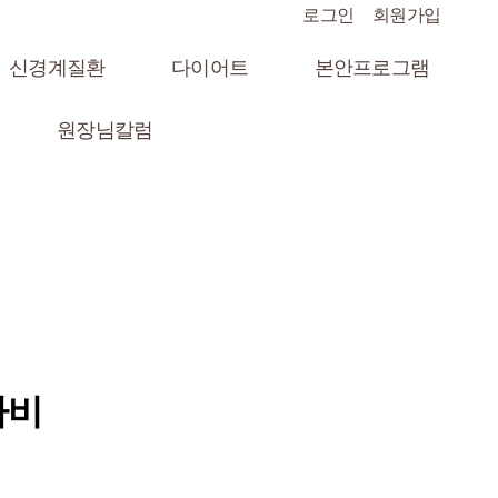
로그인
회원가입
신경계질환
다이어트
본안프로그램
원장님칼럼
마비