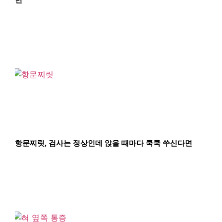
항문찌릿, 검사는 정상인데 앉을 때마다 쿡쿡 쑤신다면