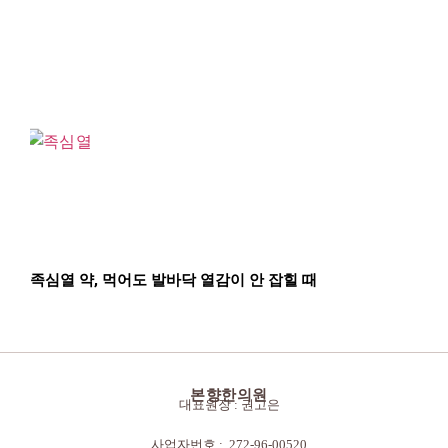
족심열 약, 먹어도 발바닥 열감이 안 잡힐 때
본향한의원
대표원장 : 권고은
사업자번호 : 272-96-00520