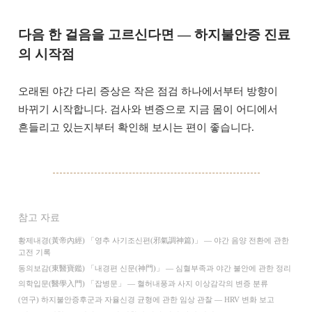
다음 한 걸음을 고르신다면 — 하지불안증 진료
의 시작점
오래된 야간 다리 증상은 작은 점검 하나에서부터 방향이
바뀌기 시작합니다. 검사와 변증으로 지금 몸이 어디에서
흔들리고 있는지부터 확인해 보시는 편이 좋습니다.
참고 자료
황제내경(黃帝內經) 「영추 사기조신편(邪氣調神篇)」 — 야간 음양 전환에 관한
고전 기록
동의보감(東醫寶鑑) 「내경편 신문(神門)」 — 심혈부족과 야간 불안에 관한 정리
의학입문(醫學入門) 「잡병문」 — 혈허내풍과 사지 이상감각의 변증 분류
(연구) 하지불안증후군과 자율신경 균형에 관한 임상 관찰 — HRV 변화 보고