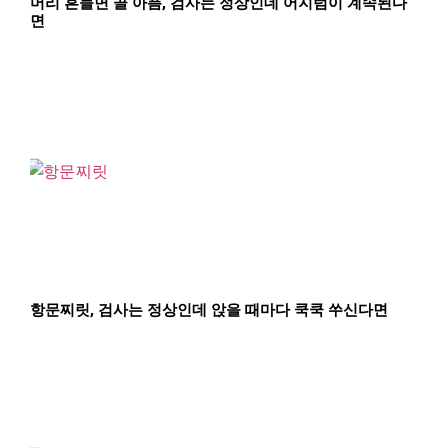
머리 흔들면 골 아픔, 검사는 정상인데 어지럼이 계속된다
면
항문찌릿, 검사는 정상인데 앉을 때마다 쿡쿡 쑤신다면