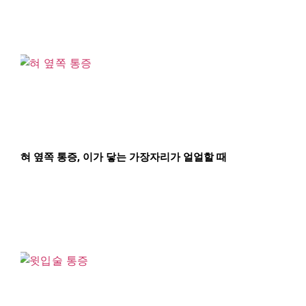
혀 옆쪽 통증, 이가 닿는 가장자리가 얼얼할 때