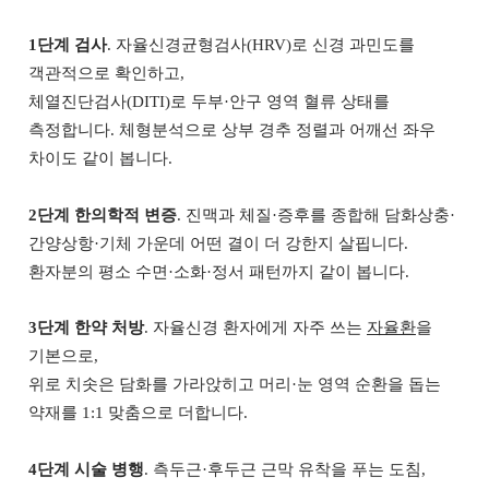
1단계 검사
. 자율신경균형검사(HRV)로 신경 과민도를
객관적으로 확인하고,
체열진단검사(DITI)로 두부·안구 영역 혈류 상태를
측정합니다. 체형분석으로 상부 경추 정렬과 어깨선 좌우
차이도 같이 봅니다.
2단계 한의학적 변증
. 진맥과 체질·증후를 종합해 담화상충·
간양상항·기체 가운데 어떤 결이 더 강한지 살핍니다.
환자분의 평소 수면·소화·정서 패턴까지 같이 봅니다.
3단계 한약 처방
. 자율신경 환자에게 자주 쓰는
자율환
을
기본으로,
위로 치솟은 담화를 가라앉히고 머리·눈 영역 순환을 돕는
약재를 1:1 맞춤으로 더합니다.
4단계 시술 병행
. 측두근·후두근 근막 유착을 푸는 도침,