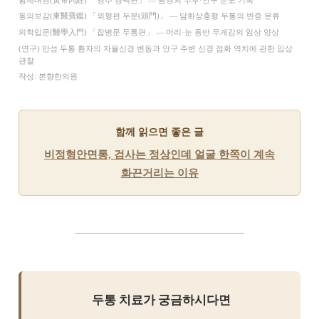
동의보감(東醫寶鑑) 「외형편 두문(頭門)」 — 담화상충형 두통의 변증 분류
의학입문(醫學入門) 「잡병문 두통편」 — 머리·눈 동반 무게감의 임상 양상
(연구) 만성 두통 환자의 자율신경 변동과 안구 주변 신경 점화 역치에 관한 임상
관찰
작성: 본향한의원
함께 읽으면 좋은 글
비정형안면통, 검사는 정상인데 얼굴 한쪽이 계속
화끈거리는 이유
두통 치료가 궁금하시다면