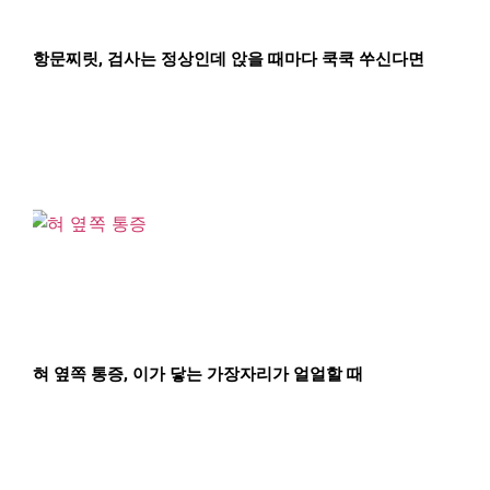
항문찌릿, 검사는 정상인데 앉을 때마다 쿡쿡 쑤신다면
혀 옆쪽 통증, 이가 닿는 가장자리가 얼얼할 때