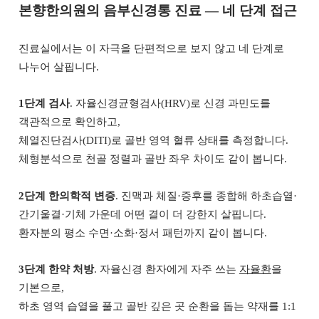
본향한의원의 음부신경통 진료 — 네 단계 접근
진료실에서는 이 자극을 단편적으로 보지 않고 네 단계로
나누어 살핍니다.
1단계 검사
. 자율신경균형검사(HRV)로 신경 과민도를
객관적으로 확인하고,
체열진단검사(DITI)로 골반 영역 혈류 상태를 측정합니다.
체형분석으로 천골 정렬과 골반 좌우 차이도 같이 봅니다.
2단계 한의학적 변증
. 진맥과 체질·증후를 종합해 하초습열·
간기울결·기체 가운데 어떤 결이 더 강한지 살핍니다.
환자분의 평소 수면·소화·정서 패턴까지 같이 봅니다.
3단계 한약 처방
. 자율신경 환자에게 자주 쓰는
자율환
을
기본으로,
하초 영역 습열을 풀고 골반 깊은 곳 순환을 돕는 약재를 1:1