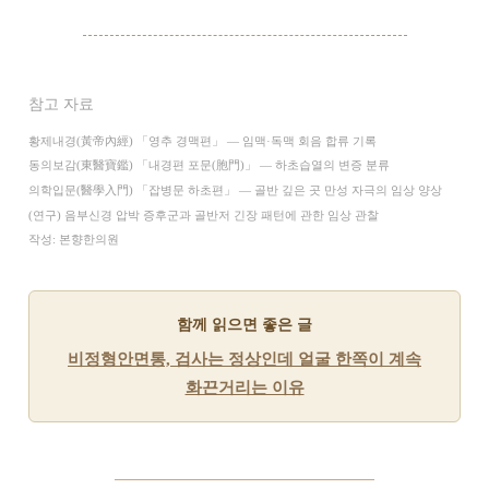
참고 자료
황제내경(黃帝內經) 「영추 경맥편」 — 임맥·독맥 회음 합류 기록
동의보감(東醫寶鑑) 「내경편 포문(胞門)」 — 하초습열의 변증 분류
의학입문(醫學入門) 「잡병문 하초편」 — 골반 깊은 곳 만성 자극의 임상 양상
(연구) 음부신경 압박 증후군과 골반저 긴장 패턴에 관한 임상 관찰
작성: 본향한의원
함께 읽으면 좋은 글
비정형안면통, 검사는 정상인데 얼굴 한쪽이 계속
화끈거리는 이유