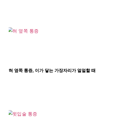
혀 옆쪽 통증, 이가 닿는 가장자리가 얼얼할 때