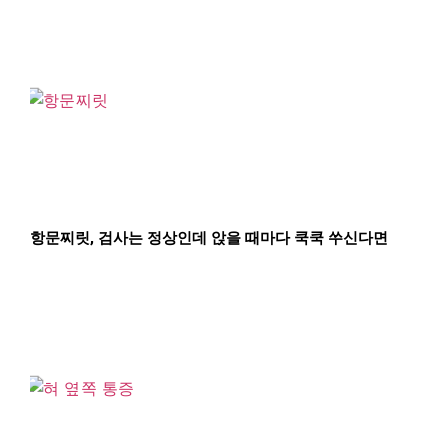
항문찌릿, 검사는 정상인데 앉을 때마다 쿡쿡 쑤신다면