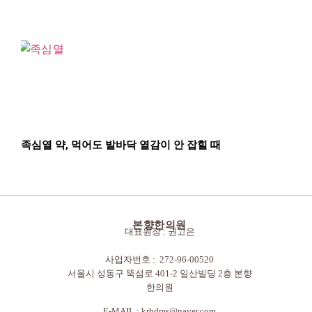
족심열 약, 먹어도 발바닥 열감이 안 잡힐 때
본향한의원
대표원장 : 권고은
사업자번호 : 272-96-00520
서울시 성동구 뚝섬로 401-2 일산빌딩 2층 본향
한의원
E-MAIL :
krhdms@naver.com