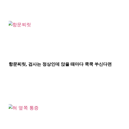
항문찌릿, 검사는 정상인데 앉을 때마다 쿡쿡 쑤신다면