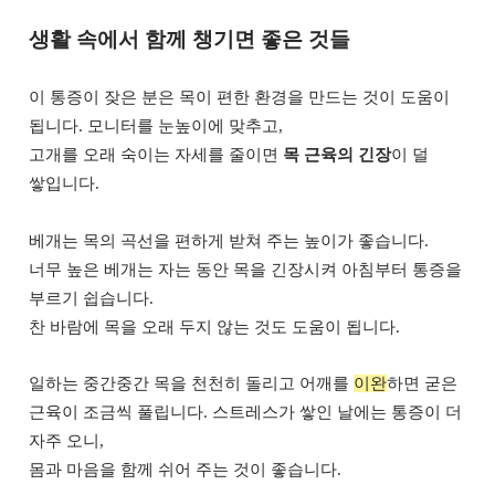
생활 속에서 함께 챙기면 좋은 것들
이 통증이 잦은 분은 목이 편한 환경을 만드는 것이 도움이
됩니다. 모니터를 눈높이에 맞추고,
고개를 오래 숙이는 자세를 줄이면
목 근육의 긴장
이 덜
쌓입니다.
베개는 목의 곡선을 편하게 받쳐 주는 높이가 좋습니다.
너무 높은 베개는 자는 동안 목을 긴장시켜 아침부터 통증을
부르기 쉽습니다.
찬 바람에 목을 오래 두지 않는 것도 도움이 됩니다.
일하는 중간중간 목을 천천히 돌리고 어깨를
이완
하면 굳은
근육이 조금씩 풀립니다. 스트레스가 쌓인 날에는 통증이 더
자주 오니,
몸과 마음을 함께 쉬어 주는 것이 좋습니다.