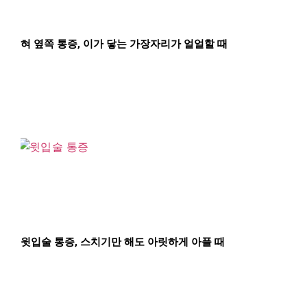
혀 옆쪽 통증, 이가 닿는 가장자리가 얼얼할 때
윗입술 통증, 스치기만 해도 아릿하게 아플 때