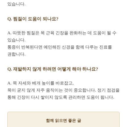
있습니다.
Q. 찜질이 도움이 되나요?
A. 따뜻한 찜질은 목 근육 긴장을 완화하는 데 도움이 될 수
있습니다.
통증이 반복된다면 예민해진 신경을 함께 다루는 진료를
권합니다.
Q. 재발하지 않게 하려면 어떻게 해야 하나요?
A. 목 자세와 베개 높이를 바로잡고,
목이 굳지 않게 자주 움직이는 것이 중요합니다. 정기 점검을
통해 긴장이 다시 쌓이지 않도록 관리하면 도움이 됩니다.
함께 읽으면 좋은 글