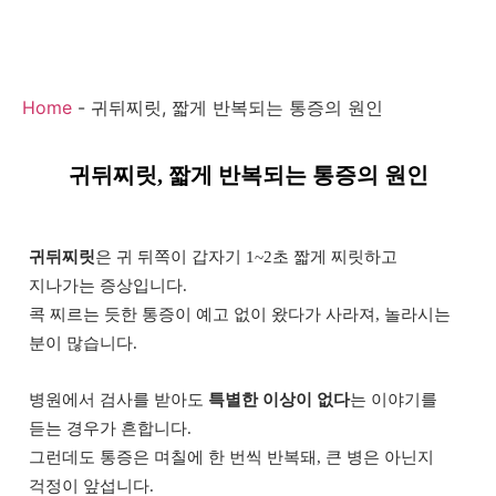
Home
-
귀뒤찌릿, 짧게 반복되는 통증의 원인
귀뒤찌릿, 짧게 반복되는 통증의 원인
귀뒤찌릿
은 귀 뒤쪽이 갑자기 1~2초 짧게 찌릿하고
지나가는 증상입니다.
콕 찌르는 듯한 통증이 예고 없이 왔다가 사라져, 놀라시는
분이 많습니다.
병원에서 검사를 받아도
특별한 이상이 없다
는 이야기를
듣는 경우가 흔합니다.
그런데도 통증은 며칠에 한 번씩 반복돼, 큰 병은 아닌지
걱정이 앞섭니다.