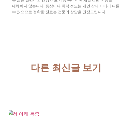
본 글은 일반적인 건강 정보 제공 목적이며 개별 진단·처방을
대체하지 않습니다. 증상이나 회복 정도는 개인 상태에 따라 다를
수 있으므로 정확한 진료는 전문의 상담을 권장드립니다.
다른 최신글 보기