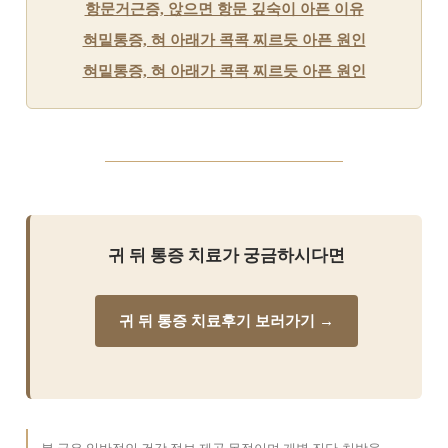
항문거근증, 앉으면 항문 깊숙이 아픈 이유
혀밑통증, 혀 아래가 콕콕 찌르듯 아픈 원인
혀밑통증, 혀 아래가 콕콕 찌르듯 아픈 원인
귀 뒤 통증 치료가 궁금하시다면
귀 뒤 통증 치료후기 보러가기 →