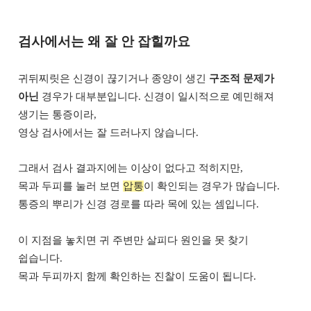
검사에서는 왜 잘 안 잡힐까요
귀뒤찌릿은 신경이 끊기거나 종양이 생긴
구조적 문제가
아닌
경우가 대부분입니다. 신경이 일시적으로 예민해져
생기는 통증이라,
영상 검사에서는 잘 드러나지 않습니다.
그래서 검사 결과지에는 이상이 없다고 적히지만,
목과 두피를 눌러 보면
압통
이 확인되는 경우가 많습니다.
통증의 뿌리가 신경 경로를 따라 목에 있는 셈입니다.
이 지점을 놓치면 귀 주변만 살피다 원인을 못 찾기
쉽습니다.
목과 두피까지 함께 확인하는 진찰이 도움이 됩니다.