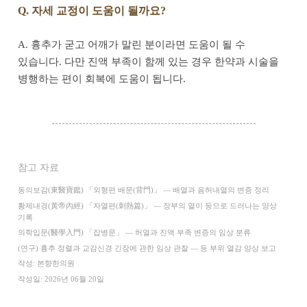
Q. 자세 교정이 도움이 될까요?
A. 흉추가 굳고 어깨가 말린 분이라면 도움이 될 수
있습니다. 다만 진액 부족이 함께 있는 경우 한약과 시술을
병행하는 편이 회복에 도움이 됩니다.
참고 자료
동의보감(東醫寶鑑) 「외형편 배문(背門)」 — 배열과 음허내열의 변증 정리
황제내경(黃帝內經) 「자열편(刺熱篇)」 — 장부의 열이 등으로 드러나는 양상
기록
의학입문(醫學入門) 「잡병문」 — 허열과 진액 부족 변증의 임상 분류
(연구) 흉추 정렬과 교감신경 긴장에 관한 임상 관찰 — 등 부위 열감 양상 보고
작성: 본향한의원
작성일: 2026년 06월 20일