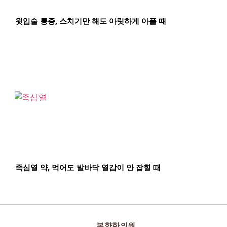
윗입술 통증, 스치기만 해도 아릿하게 아플 때
족심열 약, 먹어도 발바닥 열감이 안 잡힐 때
본향한의원