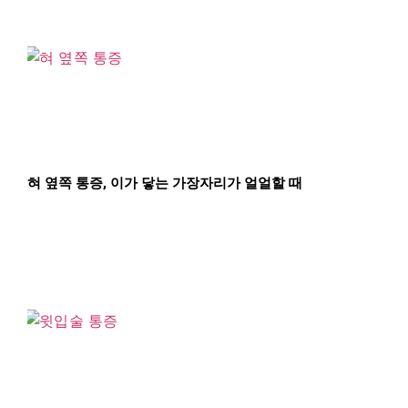
혀 옆쪽 통증, 이가 닿는 가장자리가 얼얼할 때