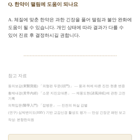
Q. 한약이 떨림에 도움이 되나요
A. 체질에 맞춘 한약은 과한 긴장을 풀어 떨림과 불안 완화에
도움이 될 수 있습니다. 개인 상태에 따라 결과가 다를 수
있어 진료 후 결정하시길 권합니다.
참고 자료
동의보감(東醫寶鑑) 「외형편 두문(頭門)」 — 풍과 허에 따른 진전·현훈 변증
황제내경(黃帝內經) 「소문 지진요대론」 — 제풍도현(諸風掉眩)에 관한 고전
기록
의학입문(醫學入門) 「잡병문」 — 진전의 허실 감별
(연구) 심박변이도(HRV) 기반 교감신경 활성도 평가 — 만성 긴장군 패턴 보고
작성: 본향한의원