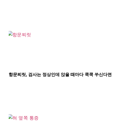
항문찌릿, 검사는 정상인데 앉을 때마다 쿡쿡 쑤신다면