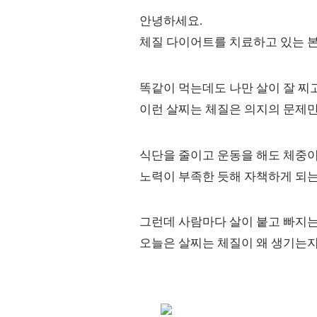
안녕하세요.
체질 다이어트를 치료하고 있는 
똑같이 먹는데도 나만 살이 잘 찌
이런 살찌는 체질은 의지의 문제만
식단을 줄이고 운동을 해도 체중이
노력이 부족한 듯해 자책하게 되는
그런데 사람마다 살이 붙고 빠지는
오늘은 살찌는 체질이 왜 생기는지