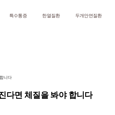
특수통증
한열질환
두개안면질환
 합니다
빠진다면 체질을 봐야 합니다