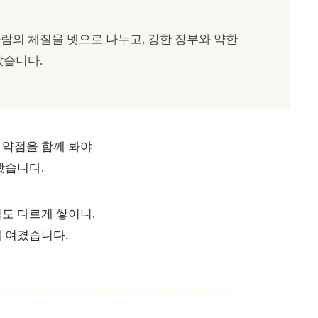
의 체질을 넷으로 나누고, 강한 장부와 약한
았습니다.
 약점을 함께 봐야
봤습니다.
도 다르게 쌓이니,
 여겼습니다.