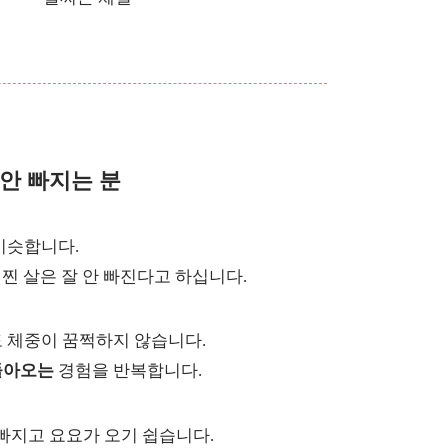
 안 빠지는 분
비슷합니다.
번 찐 살은 잘 안 빠진다고 하십니다.
 체중이 꿈쩍하지 않습니다.
돌아오는
경험을 반복합니다.
 빠지고 요요가 오기 쉽습니다.