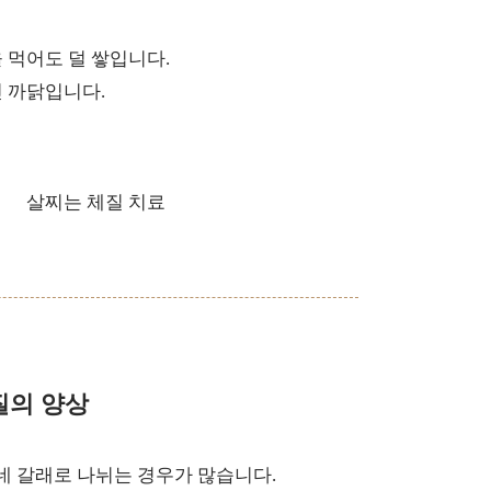
 먹어도 덜 쌓입니다.
 까닭입니다.
질의 양상
 네 갈래로 나뉘는 경우가 많습니다.