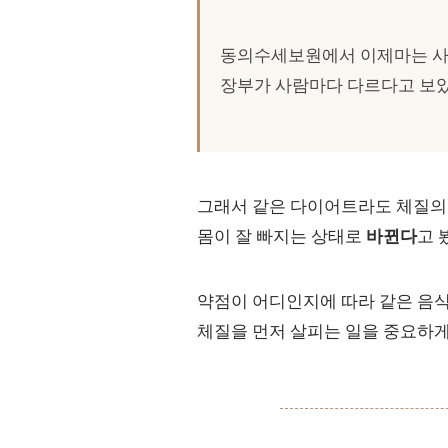
동의수세보원에서 이제마는 사람
장부가 사람마다 다르다고 보
그래서 같은 다이어트라도 체질의
몸이 잘 빠지는 상태로
바뀐다
고 
약점이 어디인지에 따라 같은 음식
체질을 먼저 살피는 일을 중요하게