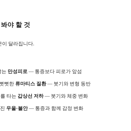
봐야 할 것
근이 달라집니다.
않는
만성피로
— 통증보다 피로가 앞섬
 뻣뻣한
류마티스 질환
— 붓기와 변형 동반
위를 타는
갑상선 저하
— 붓기와 체중 변화
너진
우울·불안
— 통증과 함께 감정 변화