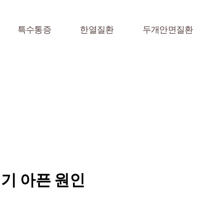
특수통증
한열질환
두개안면질환
기 아픈 원인