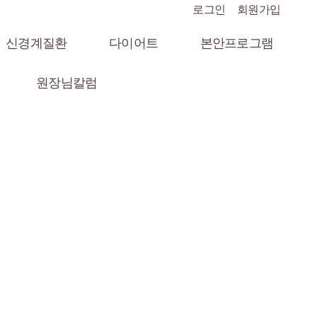
로그인
회원가입
신경계질환
다이어트
본안프로그램
원장님칼럼