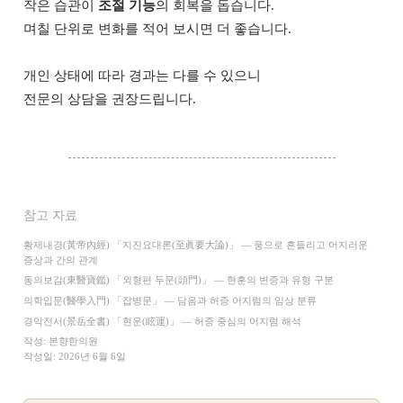
작은 습관이
조절 기능
의 회복을 돕습니다.
며칠 단위로 변화를 적어 보시면 더 좋습니다.
개인 상태에 따라 경과는 다를 수 있으니
전문의 상담을 권장드립니다.
참고 자료
황제내경(黃帝內經) 「지진요대론(至眞要大論)」 — 풍으로 흔들리고 어지러운
증상과 간의 관계
동의보감(東醫寶鑑) 「외형편 두문(頭門)」 — 현훈의 변증과 유형 구분
의학입문(醫學入門) 「잡병문」 — 담음과 허증 어지럼의 임상 분류
경악전서(景岳全書) 「현운(眩運)」 — 허증 중심의 어지럼 해석
작성: 본향한의원
작성일: 2026년 6월 6일