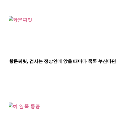
항문찌릿, 검사는 정상인데 앉을 때마다 쿡쿡 쑤신다면