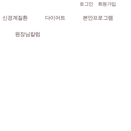
로그인
회원가입
신경계질환
다이어트
본안프로그램
원장님칼럼